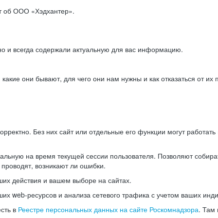
ет об ООО «Хэдхантер».
но и всегда содержали актуальную для вас информацию.
акие они бывают, для чего они нам нужны и как отказаться от их 
рректно. Без них сайт или отдельные его функции могут работат
альную на время текущей сессии пользователя. Позволяют собира
 проводят, возникают ли ошибки.
их действия и вашем выборе на сайтах.
х web-ресурсов и анализа сетевого трафика с учетом ваших инд
есть в
Реестре персональных данных на сайте Роскомнадзора
. Там