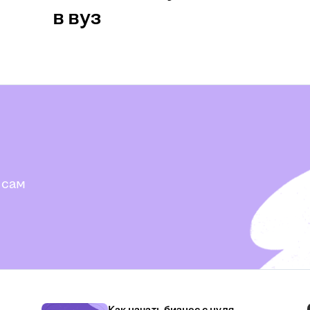
в вуз
 сам