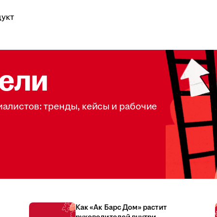
укт
ели
иалистов: тренды, кейсы и рабочие
Как «Ак Барс Дом» растит